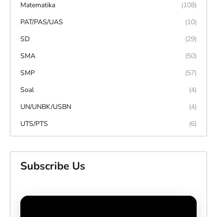
Matematika
(108)
PAT/PAS/UAS
(10)
SD
(29)
SMA
(50)
SMP
(57)
Soal
(4)
UN/UNBK/USBN
(4)
UTS/PTS
(6)
Subscribe Us