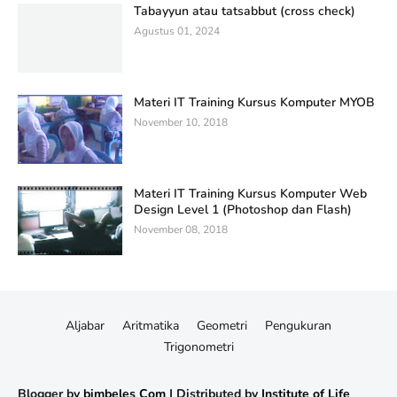
Tabayyun atau tatsabbut (cross check)
Agustus 01, 2024
Materi IT Training Kursus Komputer MYOB
November 10, 2018
Materi IT Training Kursus Komputer Web
Design Level 1 (Photoshop dan Flash)
November 08, 2018
Aljabar
Aritmatika
Geometri
Pengukuran
Trigonometri
Templateify
Gooyaabi
Blogger by
bimbeles Com
| Distributed by
Institute of Life