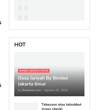
s
HOT
BIMBEL JAKARTA TIMUR
Dosa Jariyah By Bimbel
s
Jakarta timur
by
Bimbeles.com
-
Agustus 01, 2024
Tabayyun atau tatsabbut
(cross check)