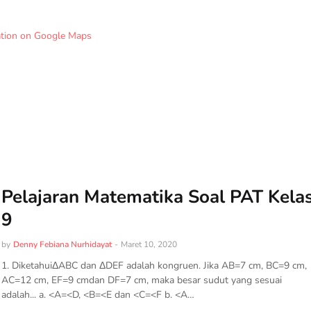
ation on Google Maps
Pelajaran Matematika Soal PAT Kela
9
by
Denny Febiana Nurhidayat
-
Maret 10, 2020
1. DiketahuiΔABC dan ΔDEF adalah kongruen. Jika AB=7 cm, BC=9 cm,
AC=12 cm, EF=9 cmdan DF=7 cm, maka besar sudut yang sesuai
adalah... a. <A=<D, <B=<E dan <C=<F b. <A…