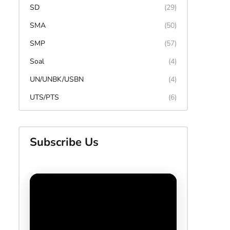
SD
(29)
SMA
(50)
SMP
(57)
Soal
(4)
UN/UNBK/USBN
(4)
UTS/PTS
(6)
Subscribe Us