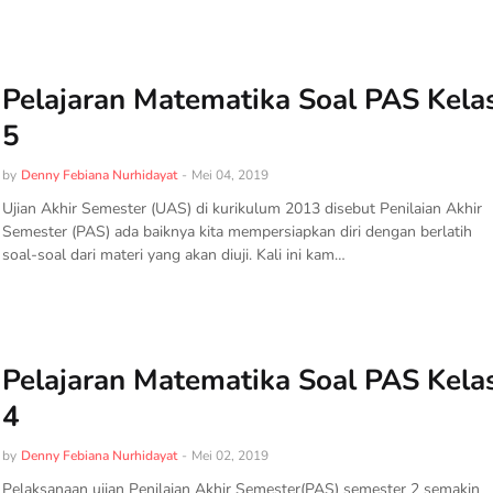
Pelajaran Matematika Soal PAS Kela
5
by
Denny Febiana Nurhidayat
-
Mei 04, 2019
Ujian Akhir Semester (UAS) di kurikulum 2013 disebut Penilaian Akhir
Semester (PAS) ada baiknya kita mempersiapkan diri dengan berlatih
soal-soal dari materi yang akan diuji. Kali ini kam…
Pelajaran Matematika Soal PAS Kela
4
by
Denny Febiana Nurhidayat
-
Mei 02, 2019
Pelaksanaan ujian Penilaian Akhir Semester(PAS) semester 2 semakin