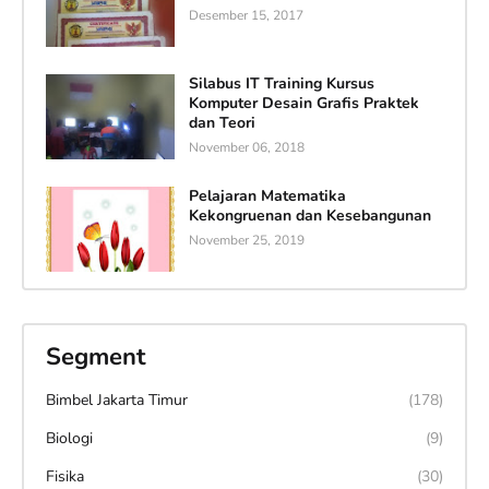
Desember 15, 2017
Silabus IT Training Kursus
Komputer Desain Grafis Praktek
dan Teori
November 06, 2018
Pelajaran Matematika
Kekongruenan dan Kesebangunan
November 25, 2019
Segment
Bimbel Jakarta Timur
(178)
Biologi
(9)
Fisika
(30)