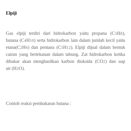
Elpiji
Gas elpiji terdiri dari hidrokarbon yaitu propana
(C
H
),
3
8
butana
(C
H
) serta hidrokarbon lain dalam jumlah kecil yaitu
4
10
etana
(C
H
) dan pentana
(C
H
). Elpiji dijual dalam bentuk
2
6
5
12
cairan yang bertekanan dalam tabung. Zat hidrokarbon ketika
dibakar akan menghasilkan karbon dioksida
(CO
) dan uap
2
air
(H
O).
2
Contoh reaksi pembakaran butana :