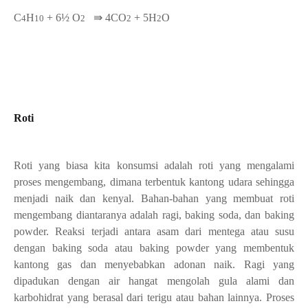
C
H
+ 6½
O
⇛ 4
CO
+ 5H
O
4
10
2
2
2
Roti
Roti yang biasa kita konsumsi adalah roti yang mengalami
proses mengembang, dimana terbentuk kantong udara sehingga
menjadi naik dan kenyal. Bahan-bahan yang membuat roti
mengembang diantaranya adalah ragi, baking soda, dan baking
powder. Reaksi terjadi antara asam dari mentega atau susu
dengan baking soda atau baking powder yang membentuk
kantong gas dan menyebabkan adonan naik. Ragi yang
dipadukan dengan air hangat mengolah gula alami dan
karbohidrat yang berasal dari terigu atau bahan lainnya. Proses