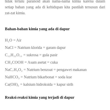
tidak terlalu paranoid akan nama-nama kimia karena dalam
setiap bahan yang ada di kehidupan kita pastilah tersusun dari
zat-zat kimia.
Bahan-bahan kimia yang ada di dapur
H
₂
O = Air
NaCl = Natrium klorida = garam dapur
C
₁₂H₂₂O₁₁
= sukrosa = gula pasir
CH
₃
COOH = Asam asetat = cuka
NaC
₇H₅O₂
=
Natrium benzoat = pengawet makanan
NaHCO
₃
= Natrium bikarbonat = soda kue
Ca(OH)
₂
= kalsium hidroksida = kapur sirih
Reaksi-reaksi kimia yang terjadi di dapur