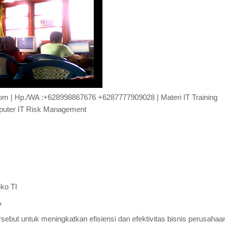
e.com | Hp./WA :+628998867676 +6287777909028 | Materi IT Training
uter IT Risk Management
ko TI
A
but untuk meningkatkan efisiensi dan efektivitas bisnis perusahaa