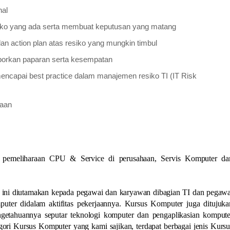
nal
iko yang ada serta membuat keputusan yang matang
dan action plan atas resiko yang mungkin timbul
orkan paparan serta kesempatan
capai best practice dalam manajemen resiko TI (IT Risk
haan
u pemeliharaan CPU & Service di perusahaan, Servis Komputer da
 ini diutamakan kepada pegawai dan karyawan dibagian TI dan pegawa
ter didalam aktifitas pekerjaannya. Kursus Komputer juga ditujuka
etahuannya seputar teknologi komputer dan pengaplikasian kompute
ri Kursus Komputer yang kami sajikan, terdapat berbagai jenis Kursu