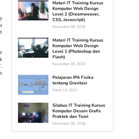
Materi IT Training Kursus
Komputer Web Design
Level 2 (Dreamweaver,
p
CSS, Javascript)
u
November 08, 2018
h
Materi IT Training Kursus
Komputer Web Design
Level 1 (Photoshop dan
r
Flash)
&
November 08, 2018
.
n
Pelajaran IPA Fisika
tentang Gravitasi
Maret 14, 2021
Silabus IT Training Kursus
Komputer Desain Grafis
Praktek dan Teori
November 06, 2018