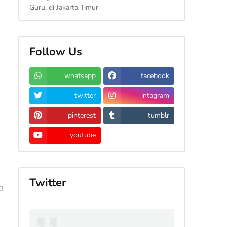
Guru, di Jakarta Timur
Follow Us
whatsapp
facebook
twitter
intagram
pinterest
tumblr
youtube
Twitter
0