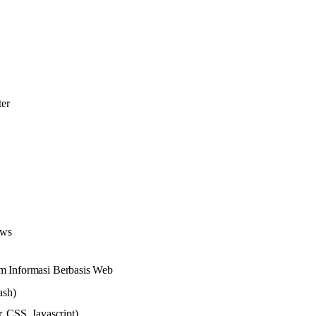
er
ows
m Informasi Berbasis Web
ash)
 CSS, Javascript)