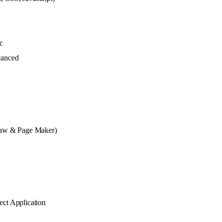
c
anced
raw & Page Maker)
ct Application