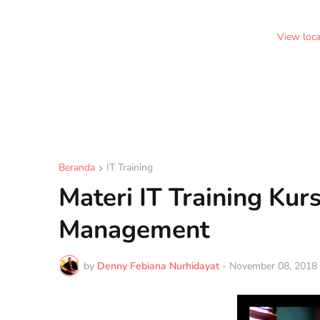
View loc
Beranda
IT Training
Materi IT Training Kur
Management
by
Denny Febiana Nurhidayat
-
November 08, 2018