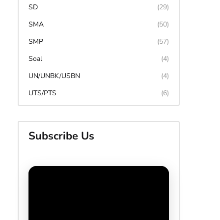
SD
(29)
SMA
(50)
SMP
(57)
Soal
(4)
UN/UNBK/USBN
(4)
UTS/PTS
(6)
Subscribe Us