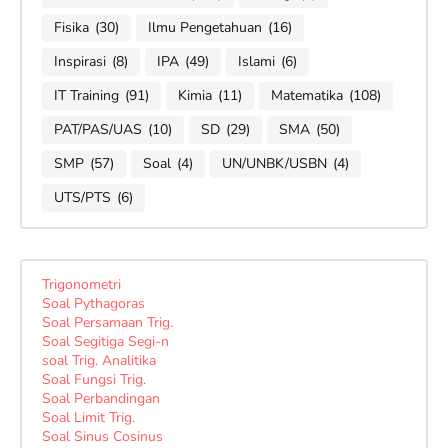
Fisika
(30)
Ilmu Pengetahuan
(16)
Inspirasi
(8)
IPA
(49)
Islami
(6)
IT Training
(91)
Kimia
(11)
Matematika
(108)
PAT/PAS/UAS
(10)
SD
(29)
SMA
(50)
SMP
(57)
Soal
(4)
UN/UNBK/USBN
(4)
UTS/PTS
(6)
Trigonometri
Soal Pythagoras
Soal Persamaan Trig.
Soal Segitiga Segi-n
soal Trig. Analitika
Soal Fungsi Trig.
Soal Perbandingan
Soal Limit Trig.
Soal Sinus Cosinus