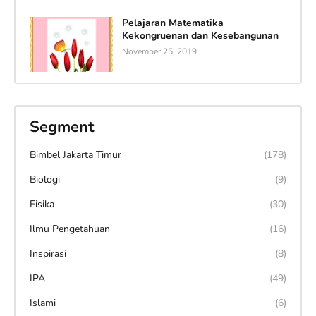
Pelajaran Matematika
Kekongruenan dan Kesebangunan
November 25, 2019
Segment
Bimbel Jakarta Timur
(178)
Biologi
(9)
Fisika
(30)
Ilmu Pengetahuan
(16)
Inspirasi
(8)
IPA
(49)
Islami
(6)