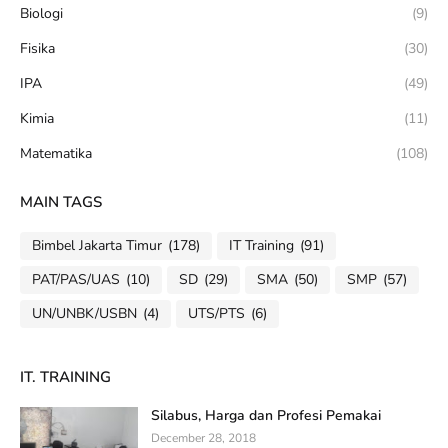
Biologi
(9)
Fisika
(30)
IPA
(49)
Kimia
(11)
Matematika
(108)
MAIN TAGS
Bimbel Jakarta Timur
(178)
IT Training
(91)
PAT/PAS/UAS
(10)
SD
(29)
SMA
(50)
SMP
(57)
UN/UNBK/USBN
(4)
UTS/PTS
(6)
IT. TRAINING
Silabus, Harga dan Profesi Pemakai
December 28, 2018