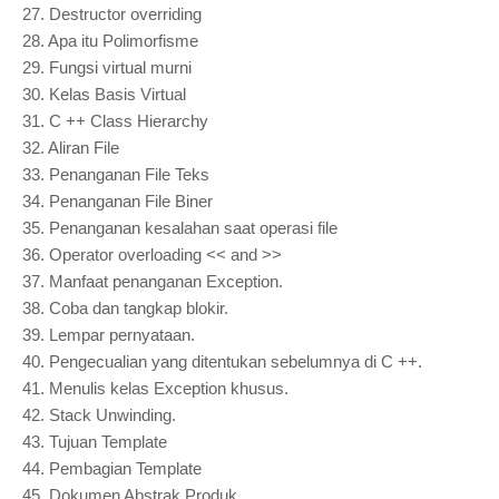
27.
Destructor overriding
28.
Apa itu Polimorfisme
29.
Fungsi virtual murni
30.
Kelas Basis Virtual
31.
C ++ Class Hierarchy
32.
Aliran File
33.
Penanganan File Teks
34.
Penanganan File Biner
35.
Penanganan kesalahan saat operasi file
36.
Operator overloading << and >>
37.
Manfaat penanganan Exception.
38.
Coba dan tangkap blokir.
39.
Lempar pernyataan.
40.
Pengecualian yang ditentukan sebelumnya di C ++.
41.
Menulis kelas Exception khusus.
42.
Stack Unwinding.
43.
Tujuan Template
44.
Pembagian Template
45.
Dokumen Abstrak Produk