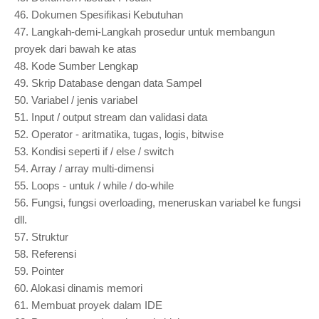
46.
Dokumen Spesifikasi Kebutuhan
47.
Langkah-demi-Langkah prosedur untuk membangun
proyek dari bawah ke atas
48.
Kode Sumber Lengkap
49.
Skrip Database dengan data Sampel
50.
Variabel / jenis variabel
51.
Input / output stream dan validasi data
52.
Operator - aritmatika, tugas, logis, bitwise
53.
Kondisi seperti if / else / switch
54.
Array / array multi-dimensi
55.
Loops - untuk / while / do-while
56.
Fungsi, fungsi overloading, meneruskan variabel ke fungsi
dll.
57.
Struktur
58.
Referensi
59.
Pointer
60.
Alokasi dinamis memori
61.
Membuat proyek dalam IDE