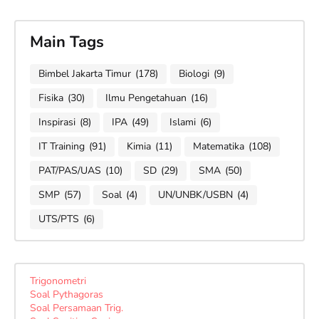
Main Tags
Bimbel Jakarta Timur
(178)
Biologi
(9)
Fisika
(30)
Ilmu Pengetahuan
(16)
Inspirasi
(8)
IPA
(49)
Islami
(6)
IT Training
(91)
Kimia
(11)
Matematika
(108)
PAT/PAS/UAS
(10)
SD
(29)
SMA
(50)
SMP
(57)
Soal
(4)
UN/UNBK/USBN
(4)
UTS/PTS
(6)
Trigonometri
Soal Pythagoras
Soal Persamaan Trig.