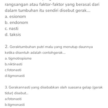
rangsangan atau faktor-faktor yang berasal dari
dalam tumbuhan itu sendiri disebut gerak....
a. esionom
b. endonom
c. nasti
d. taksis
2.
Geraktumbuhan putri malu yang menutup daunnya
ketika disentuh adalah contohgerak....
a. tigmotropisme
b.niktinasti
c.fotonasti
d.tigmonasti
3.
Gerakannasti yang disebabkan oleh suasana gelap (gerak
tidur) disebut...
a.fotonasti
b.tigmonasti