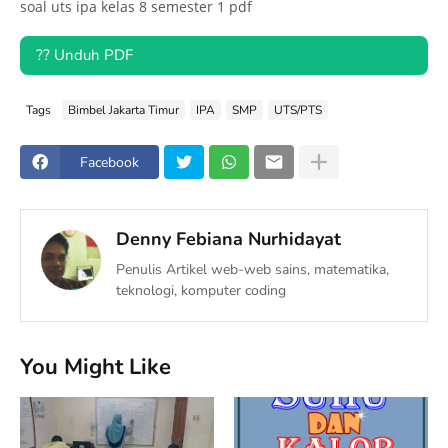
soal uts ipa kelas 8 semester 1 pdf
?? Unduh PDF
Tags
Bimbel Jakarta Timur
IPA
SMP
UTS/PTS
Facebook
Denny Febiana Nurhidayat
Penulis Artikel web-web sains, matematika,
teknologi, komputer coding
You Might Like