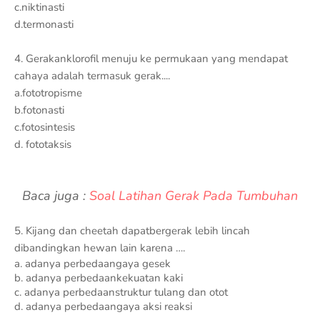
c.niktinasti
d.termonasti
4.
Gerakanklorofil menuju ke permukaan yang mendapat
cahaya adalah termasuk gerak....
a.fototropisme
b.fotonasti
c.fotosintesis
d. fototaksis
Baca juga :
Soal Latihan Gerak Pada Tumbuhan
5. Kijang dan c
heetah dapatbergerak lebih lincah
dibandingkan hewan lain karena ….
a. adanya perbedaangaya gesek
b. adanya perbedaankekuatan kaki
c. adanya perbedaanstruktur tulang dan otot
d. adanya perbedaangaya aksi reaksi