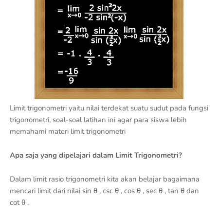
Limit trigonometri yaitu nilai terdekat suatu sudut pada fungsi
trigonometri, soal-soal latihan ini agar para siswa lebih
memahami materi limit trigonometri
Apa saja yang dipelajari dalam Limit Trigonometri?
Dalam limit rasio trigonometri kita akan belajar bagaimana
mencari limit dari nilai sin θ , csc θ , cos θ , sec θ , tan θ dan
cot θ .