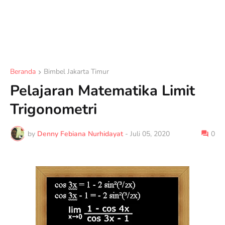
Beranda
Bimbel Jakarta Timur
Pelajaran Matematika Limit
Trigonometri
by
Denny Febiana Nurhidayat
-
Juli 05, 2020
0