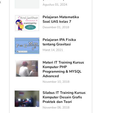
n
Agustus 01, 2024
Pelajaran Matematika
Soal UAS kelas 7
Desember 01, 2018
Pelajaran IPA Fisika
tentang Gravitasi
Maret 14, 2021
Materi IT Training Kursus
Komputer PHP
Programming & MYSQL
Advanced
November 10, 2018
Silabus IT Training Kursus
Komputer Desain Grafis
Praktek dan Teori
November 06, 2018