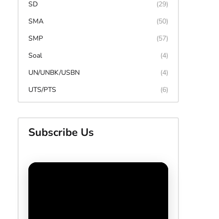
SD
(29)
SMA
(50)
SMP
(57)
Soal
(4)
UN/UNBK/USBN
(4)
UTS/PTS
(6)
Subscribe Us