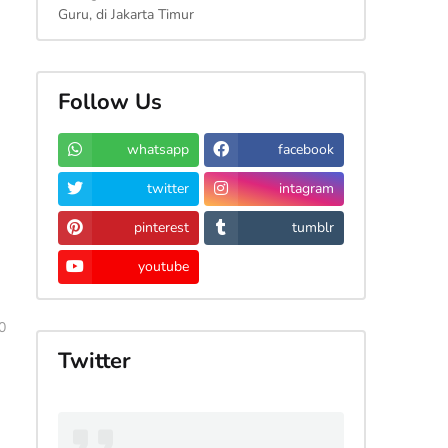
Guru, di Jakarta Timur
Follow Us
whatsapp
facebook
twitter
intagram
pinterest
tumblr
youtube
0
Twitter