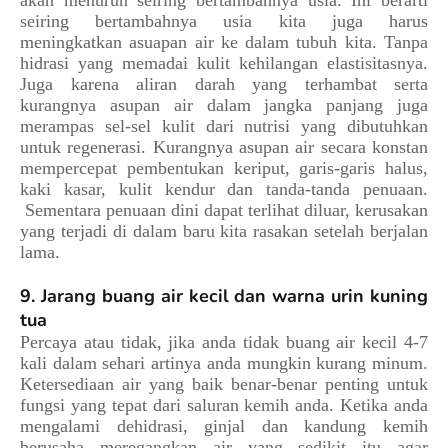
akan menurun seiring bertambahnya usia. Ini berarti
seiring bertambahnya usia kita juga harus
meningkatkan asuapan air ke dalam tubuh kita. Tanpa
hidrasi yang memadai kulit kehilangan elastisitasnya.
Juga karena aliran darah yang terhambat serta
kurangnya asupan air dalam jangka panjang juga
merampas sel-sel kulit dari nutrisi yang dibutuhkan
untuk regenerasi. Kurangnya asupan air secara konstan
mempercepat pembentukan keriput, garis-garis halus,
kaki kasar, kulit kendur dan tanda-tanda penuaan.
Sementara penuaan dini dapat terlihat diluar, kerusakan
yang terjadi di dalam baru kita rasakan setelah berjalan
lama.
9. Jarang buang air kecil dan warna urin kuning
tua
Percaya atau tidak, jika anda tidak buang air kecil 4-7
kali dalam sehari artinya anda mungkin kurang minum.
Ketersediaan air yang baik benar-benar penting untuk
fungsi yang tepat dari saluran kemih anda. Ketika anda
mengalami dehidrasi, ginjal dan kandung kemih
berusaha meregangkan air yang sedikit itu agar