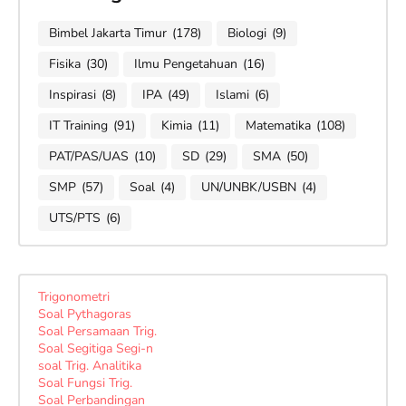
Bimbel Jakarta Timur
(178)
Biologi
(9)
Fisika
(30)
Ilmu Pengetahuan
(16)
Inspirasi
(8)
IPA
(49)
Islami
(6)
IT Training
(91)
Kimia
(11)
Matematika
(108)
PAT/PAS/UAS
(10)
SD
(29)
SMA
(50)
SMP
(57)
Soal
(4)
UN/UNBK/USBN
(4)
UTS/PTS
(6)
Trigonometri
Soal Pythagoras
Soal Persamaan Trig.
Soal Segitiga Segi-n
soal Trig. Analitika
Soal Fungsi Trig.
Soal Perbandingan