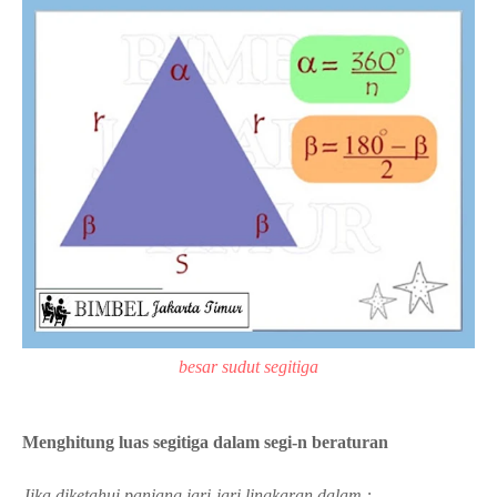
besar sudut segitiga
Menghitung luas segitiga dalam segi-n beraturan
Jika diketahui panjang jari-jari lingkaran dalam :