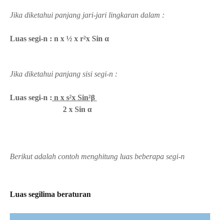
Jika diketahui panjang jari-jari lingkaran dalam :
Luas segi-n : n x ½ x r²x Sin α
Jika diketahui panjang sisi segi-n :
Luas segi-n :
n x s²x Sin²β
2 x Sin α
Berikut adalah contoh menghitung luas beberapa segi-n
Luas segilima beraturan