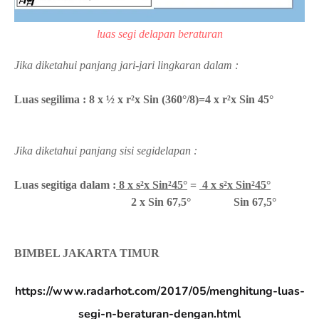
luas segi delapan beraturan
Jika diketahui panjang jari-jari lingkaran dalam :
Luas segilima : 8 x ½ x r²x Sin (360°/8)=4 x
r²x Sin 45°
Jika diketahui panjang sisi segidelapan :
Luas segitiga dalam :
8 x s²x Sin²45°
=
4 x s²x Sin²45°
2 x Sin 67,5°
Sin 67,5°
BIMBEL JAKARTA TIMUR
https://www.radarhot.com/2017/05/menghitung-luas-
segi-n-beraturan-dengan.html