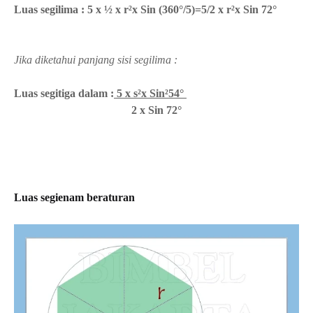
Luas segilima : 5 x ½ x r²x Sin (360°/5)=5/2 x
r²x Sin 72°
Jika diketahui panjang sisi segilima :
Luas segitiga dalam :
5 x s²x Sin²54°
2 x Sin 72°
Luas segienam beraturan