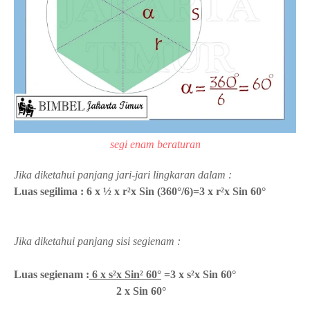
segi enam beraturan
Jika diketahui panjang jari-jari lingkaran dalam :
Luas segilima : 6 x ½ x r²x Sin (360°/6)=3 x
r²x Sin 60°
Jika diketahui panjang sisi segienam :
Luas segienam :
6 x s²x Sin² 60°
=3 x s²x
Sin 60°
2 x Sin 60°