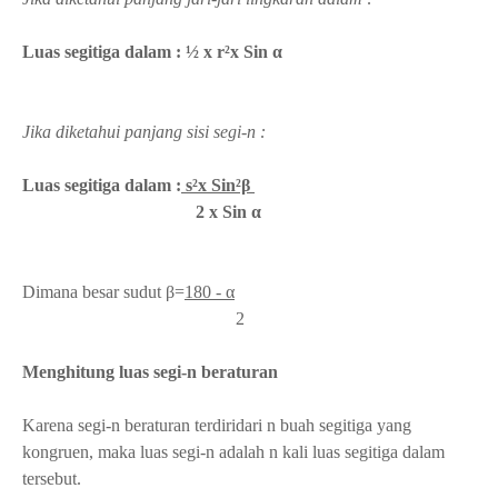
Luas segitiga dalam : ½ x r²x Sin α
Jika diketahui panjang sisi segi-n :
Luas segitiga dalam :
s²x Sin²β
2 x Sin α
Dimana besar sudut
β=
180 - α
2
Menghitung luas segi-n beraturan
Karena segi-n beraturan terdiridari n buah segitiga yang
kongruen, maka luas segi-n adalah n kali luas segitiga dalam
tersebut.