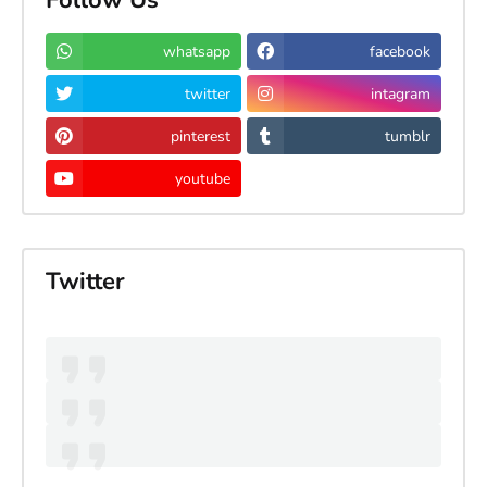
whatsapp
facebook
twitter
intagram
pinterest
tumblr
youtube
Twitter