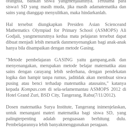
orangtua, bahkan siswa yangmenjalaninya. Terutama para
siswa/i SD yang masih muda, jika masih adamatematika dan
sains yang dianggap menyulitkan, maka hindarkanlah.
Hal tersebut diungkapkan Presiden Asian Scienceand
Mathematics Olympiad for Primary School (ASMOPS) Ali
Godjali, yangmenurutnya kedua mata pelajaran tersebut dapat
dibuat menjadi lebih menarik danmenyenangkan bagi anak-anak
hanya bila disampaikan dengan metode Gasing.
"Metode pembelajaran GASING yaitu gampang,asik dan
menyenangakan, merupakan metode belajar matematika atau
sains dengan carayang lebih sederhana, dengan pendekatan
logika dan hampir tanpa rumus, jaditidak akan membuat siswa
pusing atau benci terhadap matematika atausains," katanya
kepada
Kompas.com
di sela-selamemantau ASMOPS 2012 di
Hotel Grand Zuri, BSD City, Tangerang, Rabu(7/11/2012).
Dosen matematika Surya Institute, Tangerang inimenjelaskan,
untuk menangani materi matematika bagi siswa SD, yang
palingterpenting adalah penguasaan berhitung dulu.
Pembelajarannya lebih banyakmenggunakan peragaan.