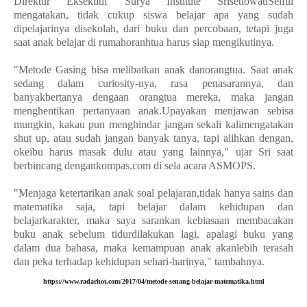
Direktur Eksekutif Surya Institute SrisetiowatiSeiful
mengatakan, tidak cukup siswa belajar apa yang sudah
dipelajarinya disekolah, dari buku dan percobaan, tetapi juga
saat anak belajar di rumahoranhtua harus siap mengikutinya.
"Metode Gasing bisa melibatkan anak danorangtua. Saat anak
sedang dalam curiosity-nya, rasa penasarannya, dan
banyakbertanya dengaan orangtua mereka, maka jangan
menghentikan pertanyaan anak.Upayakan menjawan sebisa
mungkin, kakau pun menghindar jangan sekali kalimengatakan
shut up, atau sudah jangan banyak tanya, tapi alihkan dengan,
okeibu harus masak dulu atau yang lainnya," ujar Sri saat
berbincang dengankompas.com di sela acara ASMOPS.
"Menjaga ketertarikan anak soal pelajaran,tidak hanya sains dan
matematika saja, tapi belajar dalam kehidupan dan
belajarkarakter, maka saya sarankan kebiasaan membacakan
buku anak sebelum tidurdilakukan lagi, apalagi buku yang
dalam dua bahasa, maka kemampuan anak akanlebih terasah
dan peka terhadap kehidupan sehari-harinya," tambahnya.
https://www.radarhot.com/2017/04/metode-senang-belajar-matematika.html