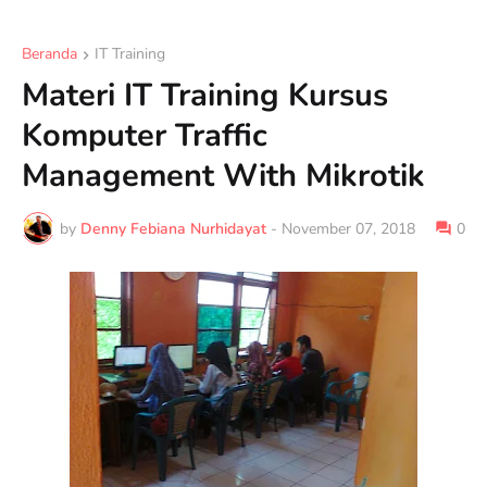
Beranda
IT Training
Materi IT Training Kursus
Komputer Traffic
Management With Mikrotik
by
Denny Febiana Nurhidayat
-
November 07, 2018
0