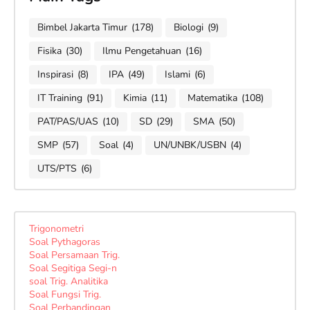
Bimbel Jakarta Timur
(178)
Biologi
(9)
Fisika
(30)
Ilmu Pengetahuan
(16)
Inspirasi
(8)
IPA
(49)
Islami
(6)
IT Training
(91)
Kimia
(11)
Matematika
(108)
PAT/PAS/UAS
(10)
SD
(29)
SMA
(50)
SMP
(57)
Soal
(4)
UN/UNBK/USBN
(4)
UTS/PTS
(6)
Trigonometri
Soal Pythagoras
Soal Persamaan Trig.
Soal Segitiga Segi-n
soal Trig. Analitika
Soal Fungsi Trig.
Soal Perbandingan