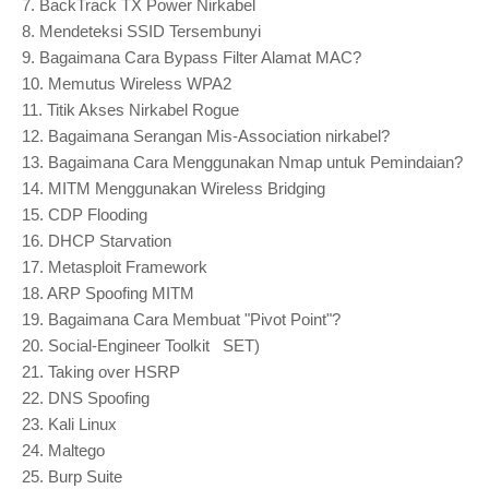
7.
BackTrack TX Power Nirkabel
8.
Mendeteksi SSID Tersembunyi
9.
Bagaimana Cara Bypass Filter Alamat MAC?
10.
Memutus Wireless WPA2
11.
Titik Akses Nirkabel Rogue
12.
Bagaimana Serangan Mis-Association nirkabel?
13.
Bagaimana Cara Menggunakan Nmap untuk Pemindaian?
14.
MITM Menggunakan Wireless Bridging
15.
CDP Flooding
16.
DHCP Starvation
17.
Metasploit Framework
18.
ARP Spoofing MITM
19.
Bagaimana Cara Membuat "Pivot Point"?
20.
Social-Engineer Toolkit SET)
21.
Taking over HSRP
22.
DNS Spoofing
23.
Kali Linux
24.
Maltego
25.
Burp Suite