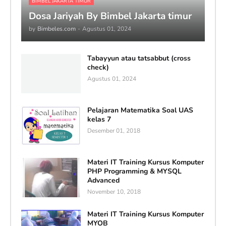
BIMBEL JAKARTA TIMUR
Dosa Jariyah By Bimbel Jakarta timur
by
Bimbeles.com
-
Agustus 01, 2024
Tabayyun atau tatsabbut (cross
check)
Agustus 01, 2024
Pelajaran Matematika Soal UAS
kelas 7
Desember 01, 2018
Materi IT Training Kursus Komputer
PHP Programming & MYSQL
Advanced
November 10, 2018
Materi IT Training Kursus Komputer
MYOB