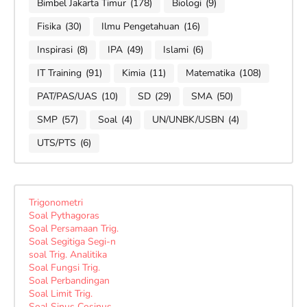
Bimbel Jakarta Timur
(178)
Biologi
(9)
Fisika
(30)
Ilmu Pengetahuan
(16)
Inspirasi
(8)
IPA
(49)
Islami
(6)
IT Training
(91)
Kimia
(11)
Matematika
(108)
PAT/PAS/UAS
(10)
SD
(29)
SMA
(50)
SMP
(57)
Soal
(4)
UN/UNBK/USBN
(4)
UTS/PTS
(6)
Trigonometri
Soal Pythagoras
Soal Persamaan Trig.
Soal Segitiga Segi-n
soal Trig. Analitika
Soal Fungsi Trig.
Soal Perbandingan
Soal Limit Trig.
Soal Sinus Cosinus