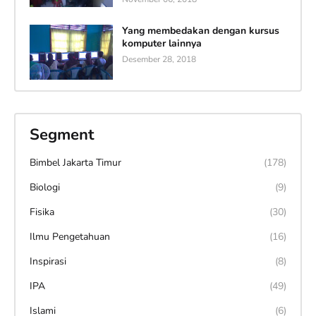
Yang membedakan dengan kursus
komputer lainnya
Desember 28, 2018
Segment
Bimbel Jakarta Timur
(178)
Biologi
(9)
Fisika
(30)
Ilmu Pengetahuan
(16)
Inspirasi
(8)
IPA
(49)
Islami
(6)