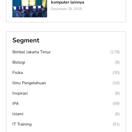
komputer lainnya
Desember 28, 2018
Segment
Bimbel Jakarta Timur
(178)
Biologi
(9)
Fisika
(30)
Ilmu Pengetahuan
(16)
Inspirasi
(8)
IPA
(49)
Islami
(6)
IT Training
(91)