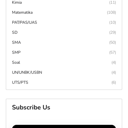
Kimia
(11)
Matematika
(108)
PAT/PAS/UAS
(10)
SD
(29)
SMA
(50)
SMP
(57)
Soal
(4)
UN/UNBK/USBN
(4)
UTS/PTS
(6)
Subscribe Us