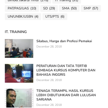
Bimbel Jakarta Timur
(178)
IT Training
(91)
PAT/PAS/UAS
(10)
SD
(29)
SMA
(50)
SMP
(57)
UN/UNBK/USBN
(4)
UTS/PTS
(6)
IT. TRAINING
Silabus, Harga dan Profesi Pemakai
December 28, 2018
PERATURAN DAN TATA TERTIB
LEMBAGA KURSUS KOMPUTER DAN
BAHASA INGGRIS
December 28, 2018
TENAGA TERAMPIL HASIL KURSUS
LEBIH DIBUTUHKAN DARI LULUSAN
SARJANA
December 28, 2018