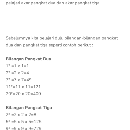
pelajari akar pangkat dua dan akar pangkat tiga.
Sebelumnya kita pelajari dulu bilangan-bilangan pangkat
dua dan pangkat tiga seperti contoh berikut :
Bilangan Pangkat Dua
1² =1 x 1=1
2² =2 x 2=4
7² =7 x 7=49
11²=11 x 11=121
20²=20 x 20=400
Bilangan Pangkat Tiga
2³ =2 x 2 x 2=8
5³ =5 x 5 x 5=125
9³ =9 x 9 x 9=729