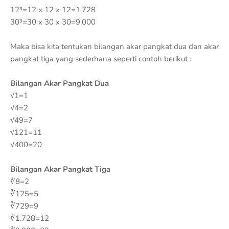
12³=12 x 12 x 12=1.728
30³=30 x 30 x 30=9.000
Maka bisa kita tentukan bilangan akar pangkat dua dan akar
pangkat tiga yang sederhana seperti contoh berikut :
Bilangan Akar Pangkat Dua
√1=1
√4=2
√49=7
√121=11
√400=20
Bilangan Akar Pangkat Tiga
∛8=2
∛125=5
∛729=9
∛1.728=12