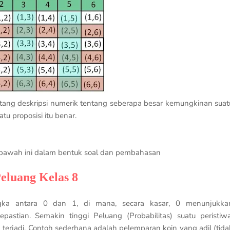
ntang deskripsi numerik tentang seberapa besar kemungkinan suat
tu proposisi itu benar.
dibawah ini dalam bentuk soal dan pembahasan
Peluang Kelas 8
angka antara 0 dan 1, di mana, secara kasar, 0 menunjukka
stian. Semakin tinggi Peluang (Probabilitas) suatu peristiwa
terjadi. Contoh sederhana adalah pelemparan koin yang adil (tida