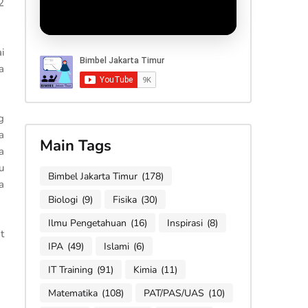
2
i
a
g
a
Main Tags
a
u
Bimbel Jakarta Timur
(178)
a
Biologi
(9)
Fisika
(30)
Ilmu Pengetahuan
(16)
Inspirasi
(8)
t
IPA
(49)
Islami
(6)
IT Training
(91)
Kimia
(11)
Matematika
(108)
PAT/PAS/UAS
(10)