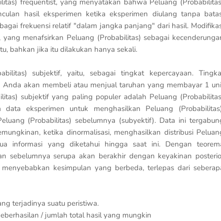
ilitas) frequentist, yang menyatakan bahwa Peluang (Probabilitas
nculan hasil eksperimen ketika eksperimen diulang tanpa batas
agai frekuensi relatif "dalam jangka panjang" dari hasil. Modifikas
n, yang menafsirkan Peluang (Probabilitas) sebagai kecenderunga
, bahkan jika itu dilakukan hanya sekali.
litas) subjektif, yaitu, sebagai tingkat kepercayaan. Tingka
ana Anda akan membeli atau menjual taruhan yang membayar 1 uni
bilitas) subjektif yang paling populer adalah Peluang (Probabilitas
 data eksperimen untuk menghasilkan Peluang (Probabilitas)
Peluang (Probabilitas) sebelumnya (subyektif). Data ini tergabun
mungkinan, ketika dinormalisasi, menghasilkan distribusi Peluan
ua informasi yang diketahui hingga saat ini. Dengan teorem
n sebelumnya serupa akan berakhir dengan keyakinan posterio
t menyebabkan kesimpulan yang berbeda, terlepas dari seberap
g terjadinya suatu peristiwa.
eberhasilan / jumlah total hasil yang mungkin