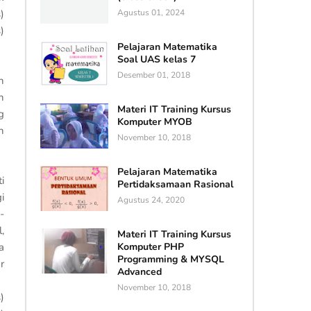
)
Agustus 01, 2024
)
Pelajaran Matematika
Soal UAS kelas 7
Desember 01, 2018
n
n
Materi IT Training Kursus
g
Komputer MYOB
n
November 10, 2018
Pelajaran Matematika
i
Pertidaksamaan Rasional
i
Agustus 24, 2020
-
,
Materi IT Training Kursus
a
Komputer PHP
Programming & MYSQL
r
Advanced
November 10, 2018
)