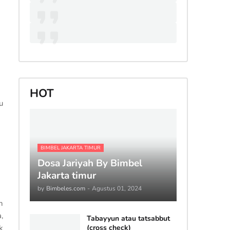
HOT
u
BIMBEL JAKARTA TIMUR
Dosa Jariyah By Bimbel
Jakarta timur
by
Bimbeles.com
-
Agustus 01, 2024
n
,
Tabayyun atau tatsabbut
k
(cross check)