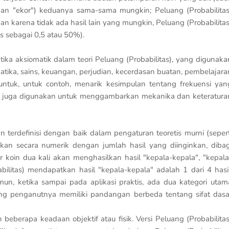
" dan "ekor") keduanya sama-sama mungkin; Peluang (Probabilitas
an karena tidak ada hasil lain yang mungkin, Peluang (Probabilitas
is sebagai 0,5 atau 50%).
tika aksiomatik dalam teori Peluang (Probabilitas), yang digunaka
matika, sains, keuangan, perjudian, kecerdasan buatan, pembelajara
t untuk, untuk contoh, menarik kesimpulan tentang frekuensi yan
tas) juga digunakan untuk menggambarkan mekanika dan keteratura
terdefinisi dengan baik dalam pengaturan teoretis murni (sepert
askan secara numerik dengan jumlah hasil yang diinginkan, dibag
 koin dua kali akan menghasilkan hasil "kepala-kepala", "kepala
abilitas) mendapatkan hasil "kepala-kepala" adalah 1 dari 4 hasil
mun, ketika sampai pada aplikasi praktis, ada dua kategori utam
 yang penganutnya memiliki pandangan berbeda tentang sifat dasa
berapa keadaan objektif atau fisik. Versi Peluang (Probabilitas