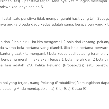
babilitas) 2 peristiwa terjadi. Misalnya, kita mungkin melempar 
bahwa keduanya adalah 6.
i salah satu peristiwa tidak mempengaruhi hasil yang lain. Sebaga
ulnya angka 6 pada dadu kedua adalah sama, berapa pun yang kit
erah dan 2 bola biru. Jika kita mengambil 2 bola dari kantong, peluan
ada warna bola pertama yang diambil. Jika bola pertama berwarn
 kantong saat kita mengambil bola kedua. Jadi peluang terambilny
ma berwarna merah, maka akan tersisa 1 bola merah dan 2 bola bir
biru adalah 2/3. Ketika Peluang (Probabilitas) satu peristiw
ua hal yang terjadi, ruang Peluang (Probabilitas)/kemungkinan dapa
a peluang Anda mendapatkan: a) 8, b) 9, c) 8 atau 9?