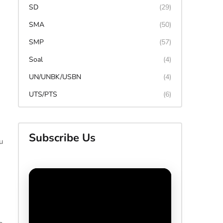
SD
(29)
SMA
(50)
SMP
(57)
Soal
(4)
UN/UNBK/USBN
(4)
UTS/PTS
(6)
Subscribe Us
u