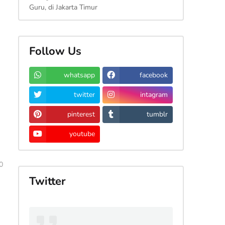
Guru, di Jakarta Timur
Follow Us
whatsapp
facebook
twitter
intagram
pinterest
tumblr
youtube
0
Twitter