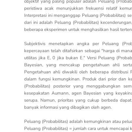
objektif yang paling populer adalah Peluang (Probab
peristiwa acak menunjukkan frekuensi relatif kemu
Interpretasi ini menganggap Peluang (Probabilitas) seb
dari ini adalah Peluang (Probabilitas) kecenderunga
beberapa eksperimen untuk menghasilkan hasil tertentu
Subjektivis menetapkan angka per Peluang (Probabi
kepercayaan telah ditafsirkan sebagai "harga di m
utilitas jika E, 0 jika bukan E." Versi Peluang (Proba
Bayesian, yang mencakup pengetahuan ahli serta
Pengetahuan ahli diwakili oleh beberapa distribusi 
dalam fungsi kemungkinan. Produk dari prior dan ke
(Probabilitas) posterior yang menggabungkan sem
kesepakatan Aumann, agen Bayesian yang keyakina
serupa. Namun, prioritas yang cukup berbeda dapa
banyak informasi yang dibagikan oleh agen.
Peluang (Probabilitas) adalah kemungkinan atau peluan
Peluang (Probabilitas) = jumlah cara untuk mencapai k