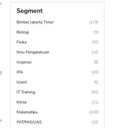
n
Segment
Bimbel Jakarta Timur
(178)
Biologi
(9)
Fisika
(30)
Ilmu Pengetahuan
(16)
Inspirasi
(8)
g
IPA
(49)
Islami
(6)
IT Training
(91)
Kimia
(11)
Matematika
(108)
i
PAT/PAS/UAS
(10)