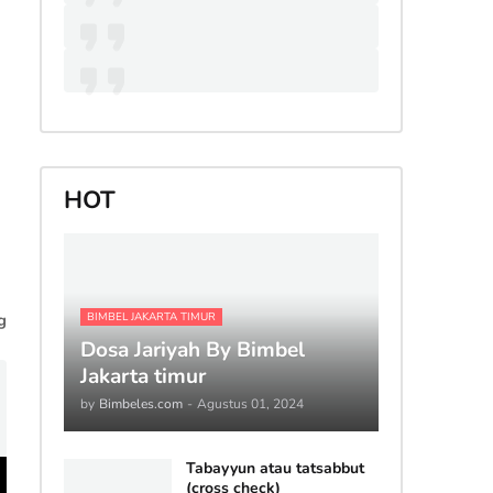
HOT
g
BIMBEL JAKARTA TIMUR
Dosa Jariyah By Bimbel
Jakarta timur
by
Bimbeles.com
-
Agustus 01, 2024
Tabayyun atau tatsabbut
(cross check)