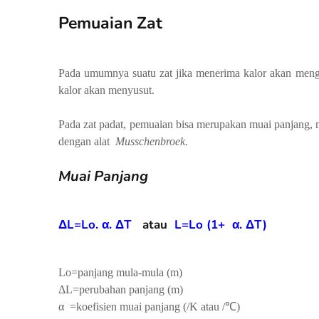
Pemuaian Zat
Pada umumnya suatu zat jika menerima kalor akan meng
kalor akan menyusut.
Pada zat padat, pemuaian bisa merupakan muai panjang, 
dengan alat
Musschenbroek.
Muai Panjang
ΔL=Lo. α.
ΔT
atau
L=Lo (1+
α.
ΔT)
Lo=panjang mula-mula (m)
ΔL=perubahan panjang (m)
α =koefisien muai panjang (/K atau /℃)