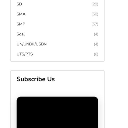
SD
(29)
SMA
(50)
SMP
(57)
Soal
(4)
UN/UNBK/USBN
(4)
UTS/PTS
(6)
Subscribe Us