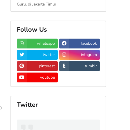
Guru, di Jakarta Timur
Follow Us
whatsapp
facebook
twitter
intagram
pinterest
tumblr
youtube
Twitter
0