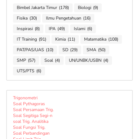
Bimbel Jakarta Timur
(178)
Biologi
(9)
Fisika
(30)
Ilmu Pengetahuan
(16)
Inspirasi
(8)
IPA
(49)
Islami
(6)
IT Training
(91)
Kimia
(11)
Matematika
(108)
PAT/PAS/UAS
(10)
SD
(29)
SMA
(50)
SMP
(57)
Soal
(4)
UN/UNBK/USBN
(4)
UTS/PTS
(6)
Trigonometri
Soal Pythagoras
Soal Persamaan Trig.
Soal Segitiga Segi-n
soal Trig. Analitika
Soal Fungsi Trig.
Soal Perbandingan